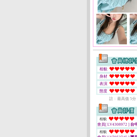
相貌
身材
表演
態度
註﹕最高值 5分
相貌
會員[ LV4308972 ]
台
相貌