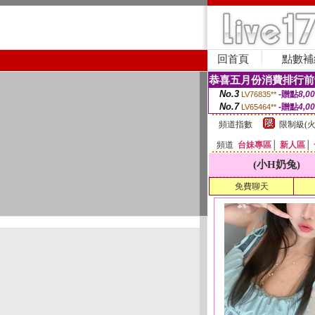
回首頁
點數補
恭喜五月份消費排行前
No.3
-贈點
8,0
LV76835**
No.7
-贈點
4,0
LV65464**
頻道指數
限制級(火
頻道
台妹專區
│
新人區
│
(小H奶兔)
免費聊天